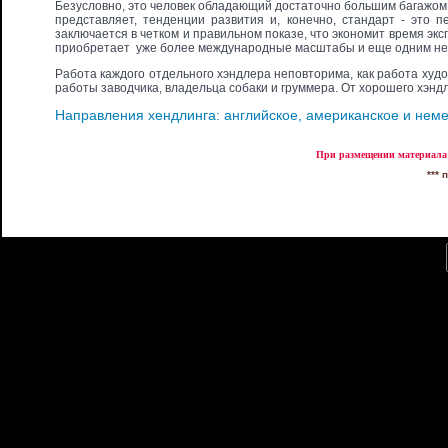
Безусловно, это человек обладающий достаточно большим багажом з
представляет, тенденции развития и, конеч­но, стандарт - это
заключается в четком и правильном показе, что экономит время экс
приобретает уже более международные масштабы и еще одним нем
Работа каждого отдельного хэндлера неповторима, как работа худо
работы заводчика, владельца собаки и груммера. От хорошего хэндл
Направления хендлинга: английское, американское и нем
При размещении материала 
*** 