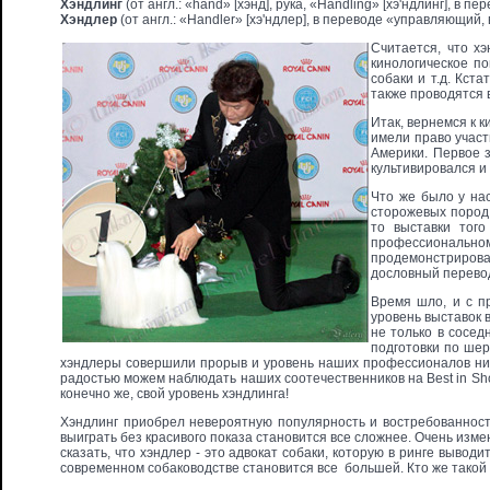
Хэндлинг
(от англ.: «hand» [хэнд], рука, «Handling» [хэ'ндлинг], в п
Хэндлер
(от англ.: «Handler» [хэ'ндлер], в переводе «управляющий
Считается, что хэ
кинологическое по
собаки и т.д. Кст
также проводятся 
Итак, вернемся к 
имели право участ
Америки. Первое з
культивировался и
Что же было у на
сторожевых пород.
то выставки тог
профессиональном
продемонстрирова
дословный перевод
Время шло, и с п
уровень выставок 
не только в сосед
подготовки по шер
хэндлеры совершили прорыв и уровень наших профессионалов ни в
радостью можем наблюдать наших соотечественников на Best in Sh
конечно же, свой уровень хэндлинга!
Хэндлинг приобрел невероятную популярность и востребованность
выиграть без красивого показа становится все сложнее. Очень изме
сказать, что хэндлер - это адвокат собаки, которую в ринге вывод
современном собаководстве становится все большей. Кто же тако