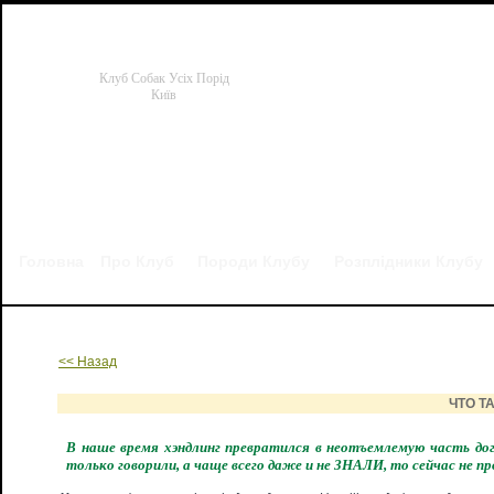
Клуб Собак Усіх Порід
Київ
Головна
Про Клуб
Породи Клубу
Розплідники Клубу
Готові родоводи, чемпіонські сертифікати, заводи та інше
<< Назад
ЧТО Т
В наше время хэндлинг превратился в неотъемлемую часть дог
только говорили, а чаще всего даже и не ЗНАЛИ, то сейчас не п