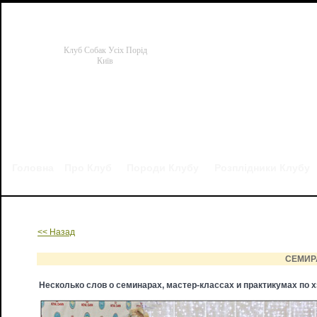
Клуб Собак Усіх Порід
Київ
Головна
Про Клуб
Породи Клубу
Розплідники Клубу
Готові родоводи, чемпіонські сертифікати, заводи та інше
<< Назад
СЕМИР
Несколько слов о семинарах, мастер-классах и практикумах по х